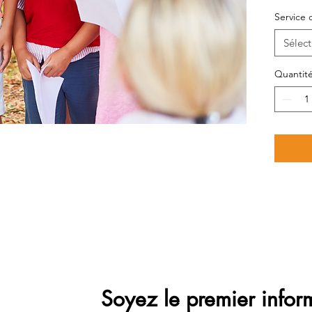
Déve
Service 
trav
...
Sélect
Quantit
Soyez le premier infor