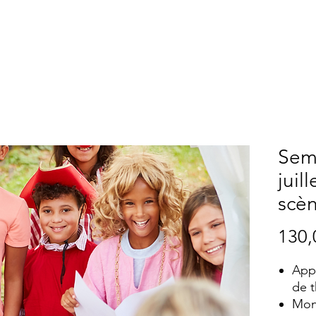
opos
Nos services
Camp de jour
Contact
Publica
Sema
juill
scè
130,
Appr
de t
Mon