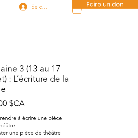
Faire un don
Se connecter
tions
ine 3 (13 au 17
et) : L’écriture de la
ne
Prix
00 $CA
endre à écrire une pièce
héâtre
ter une pièce de théâtre