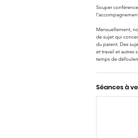
Souper conférence m
l'accompagnement p
Mensuellement, no
de sujet qui conce
du parent. Des sujet
et travail et autre
temps de défouleme
Séances à ve