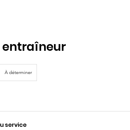
opos
Nos services
Camp de jour
Contact
Publica
 entraîneur
À déterminer
u service